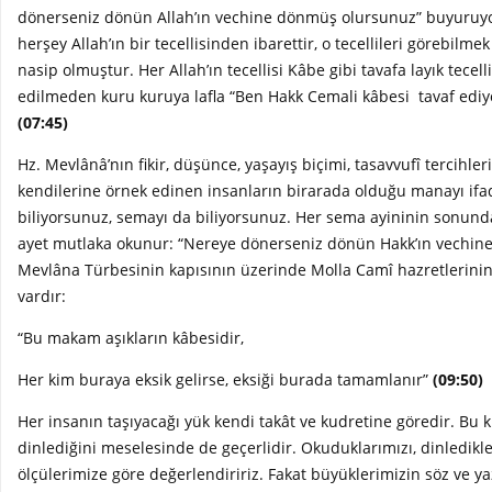
dönerseniz dönün Allah’ın vechine dönmüş olursunuz” buyuruyo
herşey Allah’ın bir tecellisinden ibarettir, o tecellileri görebilm
nasip olmuştur. Her Allah’ın tecellisi Kâbe gibi tavafa layık tece
edilmeden kuru kuruya lafla “Ben Hakk Cemali kâbesi tavaf ediyo
(07:45)
Hz. Mevlânâ’nın fikir, düşünce, yaşayış biçimi, tasavvufî tercihleri,
kendilerine örnek edinen insanların birarada olduğu manayı ifa
biliyorsunuz, semayı da biliyorsunuz. Her sema ayininin sonu
ayet mutlaka okunur: “Nereye dönerseniz dönün Hakk’ın vechin
Mevlâna Türbesinin kapısının üzerinde Molla Camî hazretlerinin 
vardır:
“Bu makam aşıkların kâbesidir,
Her kim buraya eksik gelirse, eksiği burada tamamlanır”
(09:50)
Her insanın taşıyacağı yük kendi takât ve kudretine göredir. Bu
dinlediğini meselesinde de geçerlidir. Okuduklarımızı, dinledikle
ölçülerimize göre değerlendiririz. Fakat büyüklerimizin söz ve y