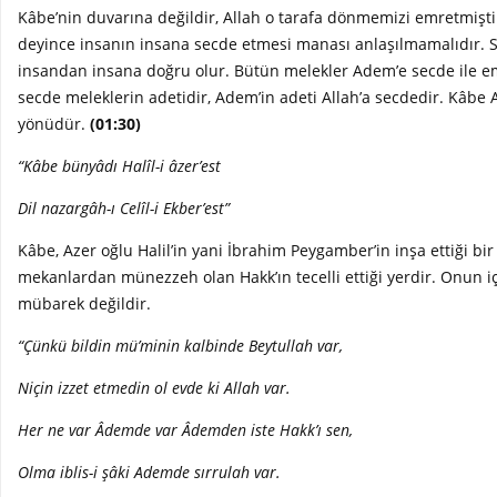
Kâbe’nin duvarına değildir, Allah o tarafa dönmemizi emretmişt
deyince insanın insana secde etmesi manası anlaşılmamalıdır. 
insandan insana doğru olur. Bütün melekler Adem’e secde ile e
secde meleklerin adetidir, Adem’in adeti Allah’a secdedir. Kâbe 
yönüdür.
(01:30)
“Kâbe bünyâdı Halîl-i âzer’est
Dil nazargâh-ı Celîl-i Ekber’est”
Kâbe, Azer oğlu Halil’in yani İbrahim Peygamber’in inşa ettiği bir
mekanlardan münezzeh olan Hakk’ın tecelli ettiği yerdir. Onun 
mübarek değildir.
“Çünkü bildin mü’minin kalbinde Beytullah var,
Niçin izzet etmedin ol evde ki Allah var.
Her ne var Âdemde var Âdemden iste Hakk’ı sen,
Olma iblis-i şâki Ademde sırrulah var.