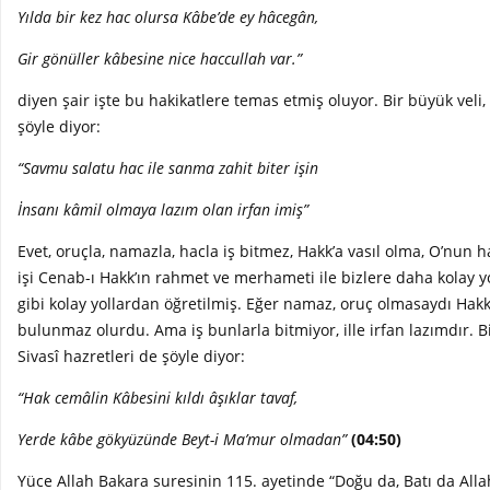
Yılda bir kez hac olursa Kâbe’de ey hâcegân,
Gir gönüller kâbesine nice haccullah var.”
diyen şair işte bu hakikatlere temas etmiş oluyor. Bir büyük veli, 
şöyle diyor:
“Savm­u salat­u hac ile sanma zahit biter işin
İnsan­ı kâmil olmaya lazım olan irfan imiş”
Evet, oruçla, namazla, hacla iş bitmez, Hakk’a vasıl olma, O’nun
işi Cenab-ı Hakk’ın rahmet ve merhameti ile bizlere daha kolay 
gibi kolay yollardan öğretilmiş. Eğer namaz, oruç olmasaydı Hak
bulunmaz olurdu. Ama iş bunlarla bitmiyor, ille irfan lazımdır. 
Sivasî hazretleri de şöyle diyor:
“Hak cemâlin Kâbesini kıldı âşıklar tavaf,
Yerde kâbe gökyüzünde Beyt-i Ma’mur olmadan”
(04:50)
Yüce Allah Bakara suresinin 115. ayetinde “Doğu da, Batı da Alla