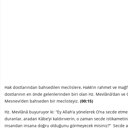
Hak dostlarından bahsedilen meclislere, Hakk’ın rahmet ve mağf
dostlarının en önde gelenlerinden biri olan Hz. Mevlânâ’dan ve 
Mesnevi’den bahseden bir meclisteyiz.
(00:15)
Hz. Mevlânâ buyuruyor ki: “Ey Allah’a yönelerek O’na secde etmek
duranlar, aradan Kâbe’yi kaldırıverin, o zaman secde istikametini
insandan insana doğru olduğunu görmeyecek misiniz?” Secde an