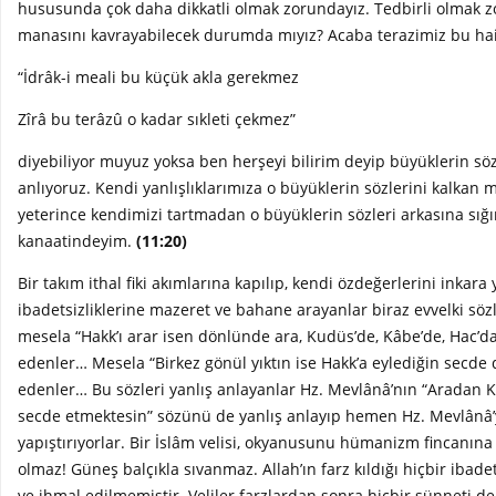
hususunda çok daha dikkatli olmak zorundayız. Tedbirli olmak 
manasını kavrayabilecek durumda mıyız? Acaba terazimiz bu hai
“İdrâk-i meali bu küçük akla gerekmez
Zîrâ bu terâzû o kadar sıkleti çekmez”
diyebiliyor muyuz yoksa ben herşeyi bilirim deyip büyüklerin sö
anlıyoruz. Kendi yanlışlıklarımıza o büyüklerin sözlerini kalkan 
yeterince kendimizi tartmadan o büyüklerin sözleri arkasına sığ
kanaatindeyim.
(11:20)
Bir takım ithal fiki akımlarına kapılıp, kendi özdeğerlerini inkara 
ibadetsizliklerine mazeret ve bahane arayanlar biraz evvelki sözl
mesela “Hakk’ı arar isen dönlünde ara, Kudüs’de, Kâbe’de, Hac’da 
edenler… Mesela “Birkez gönül yıktın ise Hakk’a eylediğin secde 
edenler… Bu sözleri yanlış anlayanlar Hz. Mevlânâ’nın “Aradan K
secde etmektesin” sözünü de yanlış anlayıp hemen Hz. Mevlânâ’
yapıştırıyorlar. Bir İslâm velisi, okyanusunu hümanizm fincanına 
olmaz! Güneş balçıkla sıvanmaz. Allah’ın farz kıldığı hiçbir ibadet
ve ihmal edilmemiştir. Veliler farzlardan sonra hiçbir sünneti 