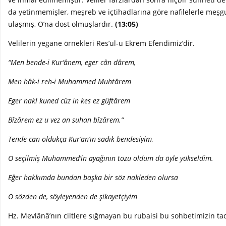
da yetinmemişler, meşreb ve içtihadlarına göre nafilelerle meşg
ulaşmış, O’na dost olmuşlardır.
(13:05)
Velilerin yegane örnekleri Res’ul-u Ekrem Efendimiz’dir.
“Men bende-i Kur’ânem, eger cân dârem,
Men hâk-i reh-i Muhammed Muhtârem
Eger nakl kuned cüz in kes ez güftârem
Bîzârem ez u vez an suhan bîzârem.”
Tende can oldukça Kur’an’ın sadık bendesiyim,
O seçilmiş Muhammed’in ayağının tozu oldum da öyle yükseldim.
Eğer hakkımda bundan başka bir söz nakleden olursa
O sözden de, söyleyenden de şikayetçiyim
Hz. Mevlânâ’nın ciltlere sığmayan bu rubaisi bu sohbetimizin ta