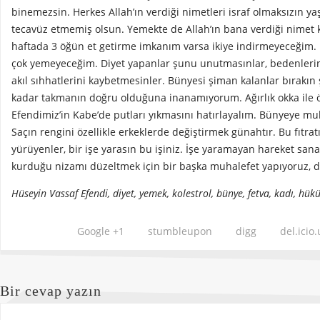
binemezsin. Herkes Allah’ın verdiği nimetleri israf olmaksızın y
tecavüz etmemiş olsun. Yemekte de Allah’ın bana verdiği nimet 
haftada 3 öğün et getirme imkanım varsa ikiye indirmeyeceğim.
çok yemeyeceğim. Diyet yapanlar şunu unutmasınlar, bedenlerini
akıl sıhhatlerini kaybetmesinler. Bünyesi şiman kalanlar bırakın 
kadar takmanın doğru olduğuna inanamıyorum. Ağırlık okka ile 
Efendimiz’in Kabe’de putları yıkmasını hatırlayalım. Bünyeye mu
Saçın rengini özellikle erkeklerde değiştirmek günahtır. Bu fıtra
yürüyenler, bir işe yarasın bu işiniz. İşe yaramayan hareket sana 
kurduğu nizamı düzeltmek için bir başka muhalefet yapıyoruz, d
Hüseyin Vassaf Efendi, diyet, yemek, kolestrol, bünye, fetva, kadı, hükü
Google +1
stumbleupon
digg
del.icio.
Bir cevap yazın